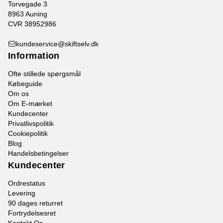
Torvegade 3
8963 Auning
CVR 38952986
kundeservice@skiftselv.dk
Information
Ofte stillede spørgsmål
Købeguide
Om os
Om E-mærket
Kundecenter
Privatlivspolitik
Cookiepolitik
Blog
Handelsbetingelser
Kundecenter
Ordrestatus
Levering
90 dages returret
Fortrydelsesret