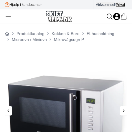
Hjælp i kundecenter
Virksomhed
E-mærket
/
Privat
Produktkatalog
Køkken & Bord
El-husholdning
Forside
Microovn / Miniovn
Mikrovågsugn Pro 23L 900W MW135 Rostfri