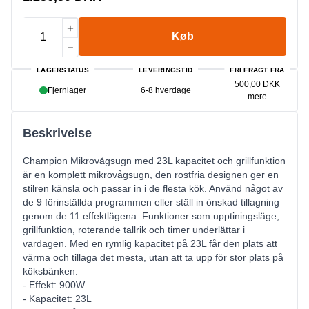
Køb
LAGERSTATUS
LEVERINGSTID
FRI FRAGT FRA
500,00 DKK
Fjernlager
6-8 hverdage
mere
Beskrivelse
Champion Mikrovågsugn med 23L kapacitet och grillfunktion
är en komplett mikrovågsugn, den rostfria designen ger en
stilren känsla och passar in i de flesta kök. Använd något av
de 9 förinställda programmen eller ställ in önskad tillagning
genom de 11 effektlägena. Funktioner som upptiningsläge,
grillfunktion, roterande tallrik och timer underlättar i
vardagen. Med en rymlig kapacitet på 23L får den plats att
värma och tillaga det mesta, utan att ta upp för stor plats på
köksbänken.
- Effekt: 900W
- Kapacitet: 23L