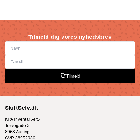
Tilmeld dig vores nyhedsbrev
Tilmeld
SkiftSelv.dk
KPA Inventar APS
Torvegade 3
8963 Auning
CVR 38952986