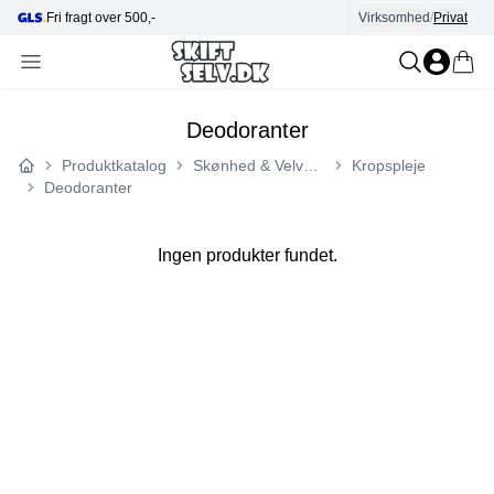
Fri fragt over 500,-
Virksomhed
Hjælp i kundecenter
/
Privat
Deodoranter
Produktkatalog
Skønhed & Velvære
Kropspleje
Forside
Deodoranter
Ingen produkter fundet.