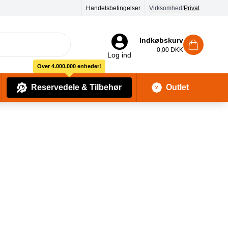
Handelsbetingelser
Virksomhed
/
Privat
Indkøbskurv
0,00 DKK
Log ind
Over 4.000.000 enheder!
Reservedele & Tilbehør
Outlet
Baby Pleje & Sikkerhedsudstyr
Kropssæber & showergels