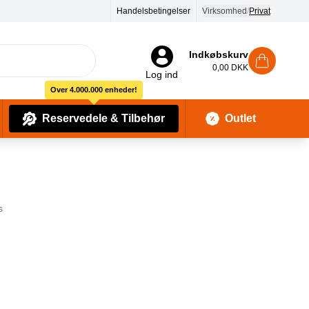
Handelsbetingelser
Virksomhed
/
Privat
Indkøbskurv
0,00 DKK
Log ind
Over 4.000.000 enheder!
Reservedele & Tilbehør
Outlet
Baby Pleje & Sikkerhedsudstyr
Kropssæber & showergels
s