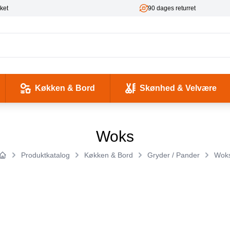
ket
90 dages returret
Køkken & Bord
Skønhed & Velvære
kse og Ladekabler
 & -flasker
d / Sundhed
Værktøj & Værksted
Pladeafspillere & Grammofoner
Computer- og netværkskabler
Antenne, COAX og signaloverførsel
Smykker & Accessories
Camping / Outdoor
Tilbehør til mobiltelefoner og tablets
Woks
Produktkatalog
Køkken & Bord
Gryder / Pander
Wok
Forside