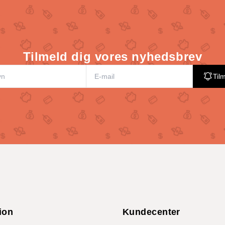
Tilmeld dig vores nyhedsbrev
Til
ion
Kundecenter