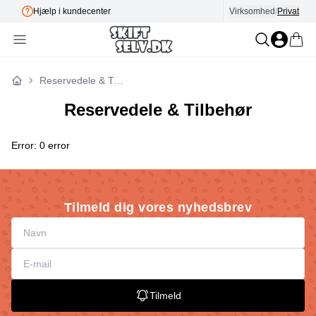
Hjælp i kundecenter
Virksomhed
E-mærket
/
Privat
Reservedele & Tilbehør
Forside
Reservedele & Tilbehør
Error: 0 error
Tilmeld dig vores nyhedsbrev
Tilmeld