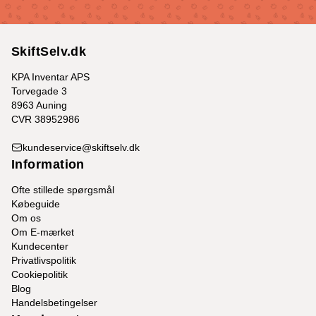
SkiftSelv.dk
KPA Inventar APS
Torvegade 3
8963 Auning
CVR 38952986
kundeservice@skiftselv.dk
Information
Ofte stillede spørgsmål
Købeguide
Om os
Om E-mærket
Kundecenter
Privatlivspolitik
Cookiepolitik
Blog
Handelsbetingelser