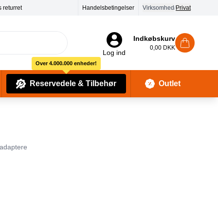
Handelsbetingelser
Virksomhed
/
Privat
Indkøbskurv
0,00 DKK
Log ind
Over 4.000.000 enheder!
Reservedele & Tilbehør
Outlet
Baby Pleje & Sikkerhedsudstyr
Kropssæber & showergels
dadaptere