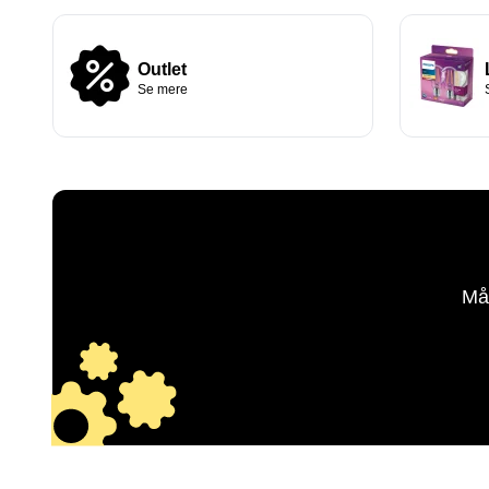
Outlet
Se mere
Må
Alt indenfor
Badeværels
Se udvalget