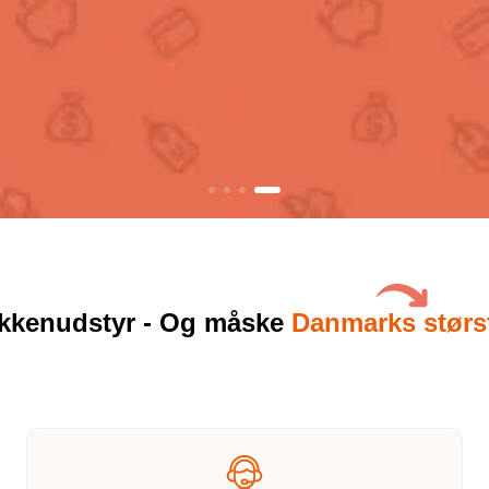
økkenudstyr - Og måske
Danmarks stør