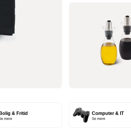
BESØG VORES KÆMPE
OUTLET
Grill & tilbehør
Se sortiment
MED OVER +150 VANVITTIG GODE TILBUD
Bolig & Fritid
Computer & IT
Se mere
Se mere