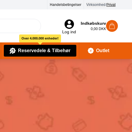
Handelsbetingelser
Virksomhed
/
Privat
Indkøbskurv
0,00 DKK
Log ind
Over 4.000.000 enheder!
Reservedele & Tilbehør
Outlet
Baby Pleje & Sikkerhedsudstyr
Kropssæber & showergels