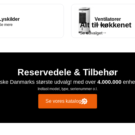
Lyskilder
Ventilatorer
Alt til køkkenet
Se mere
Se mere
Se udvalget
Reservedele & Tilbehør
ske Danmarks største udvalg! med over
4.000.000
enhe
Indtast model, type, serienummer o.l.
et
Se vores katalog