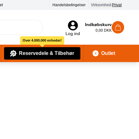
Handelsbetingelser
Virksomhed
/
Privat
Indkøbskurv
0,00 DKK
Log ind
Over 4.000.000 enheder!
Reservedele & Tilbehør
Outlet
Baby Pleje & Sikkerhedsudstyr
Kropssæber & showergels