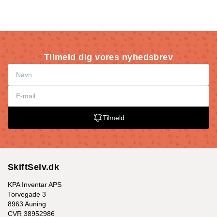
Tilmeld dig vores nyhedsbrev
Tilmeld
SkiftSelv.dk
KPA Inventar APS
Torvegade 3
8963 Auning
CVR 38952986