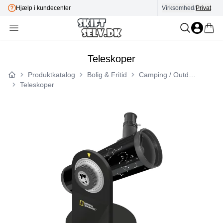
E-mærket
Virksomhed
/
Privat
Teleskoper
Produktkatalog
Bolig & Fritid
Camping / Outdoor
Forside
Teleskoper