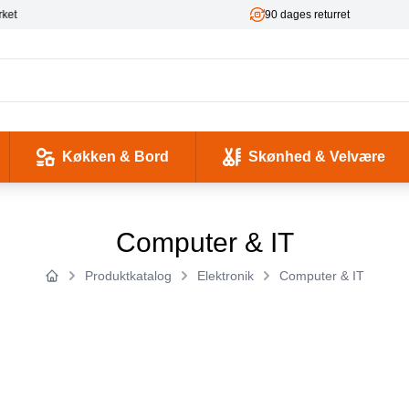
ket
90 dages returret
Køkken & Bord
Skønhed & Velvære
kse og Ladekabler
 & -flasker
d / Sundhed
Værktøj & Værksted
Pladeafspillere & Grammofoner
Computer- og netværkskabler
Antenne, COAX og signaloverførsel
Smykker & Accessories
Camping / Outdoor
Tilbehør til mobiltelefoner og tablets
Computer & IT
Produktkatalog
Elektronik
Computer & IT
Forside