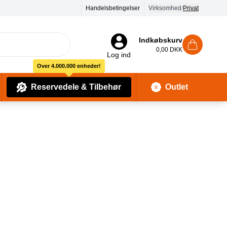
Handelsbetingelser
Virksomhed
/
Privat
Indkøbskurv
0,00 DKK
Log ind
Over 4.000.000 enheder!
Reservedele & Tilbehør
Outlet
Baby Pleje & Sikkerhedsudstyr
Kropssæber & showergels