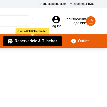
Handelsbetingelser
Virksomhed
/
Privat
Indkøbskurv
0,00 DKK
Log ind
Over 4.000.000 enheder!
Reservedele & Tilbehør
Outlet
Baby Pleje & Sikkerhedsudstyr
Kropssæber & showergels