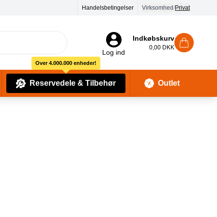
Handelsbetingelser
Virksomhed
/
Privat
Indkøbskurv
0,00 DKK
Log ind
Over 4.000.000 enheder!
Reservedele & Tilbehør
Outlet
Baby Pleje & Sikkerhedsudstyr
Kropssæber & showergels