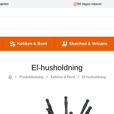
ket
90 dages returret
Køkken & Bord
Skønhed & Velvære
kse og Ladekabler
 & -flasker
d / Sundhed
Værktøj & Værksted
Pladeafspillere & Grammofoner
Computer- og netværkskabler
Antenne, COAX og signaloverførsel
Smykker & Accessories
Camping / Outdoor
Tilbehør til mobiltelefoner og tablets
El-husholdning
Produktkatalog
Køkken & Bord
El-husholdning
Forside