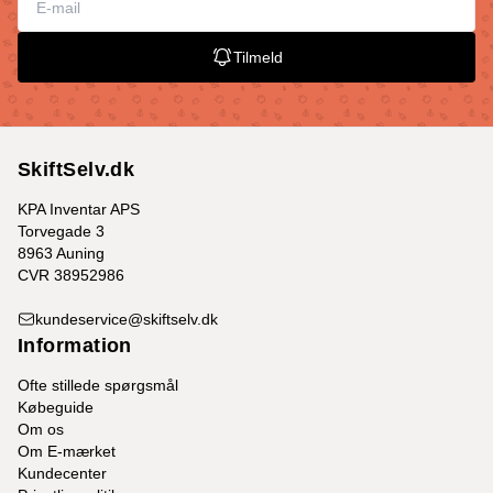
Tilmeld
SkiftSelv.dk
KPA Inventar APS
Torvegade 3
8963 Auning
CVR 38952986
kundeservice@skiftselv.dk
Information
Ofte stillede spørgsmål
Købeguide
Om os
Om E-mærket
Kundecenter