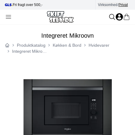
Fri fragt over 500,-
Virksomhed
Hjælp i kundecenter
/
Privat
Integreret Mikroovn
Produktkatalog
Køkken & Bord
Hvidevarer
Forside
Integreret Mikroovn