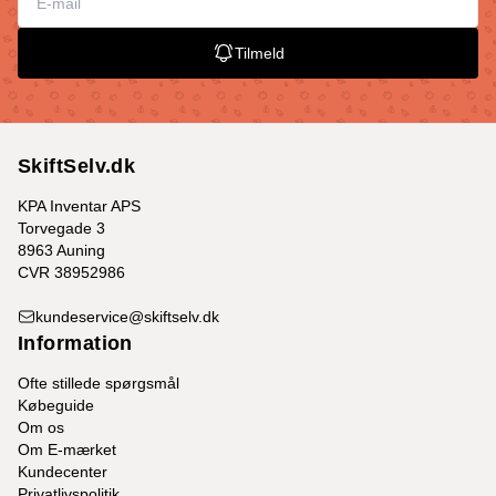
Tilmeld
SkiftSelv.dk
KPA Inventar APS
Torvegade 3
8963 Auning
CVR 38952986
kundeservice@skiftselv.dk
Information
Ofte stillede spørgsmål
Købeguide
Om os
Om E-mærket
Kundecenter
Privatlivspolitik