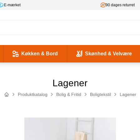
ket
90 dages returret
Køkken & Bord
Skønhed & Velvære
kse og Ladekabler
 & -flasker
d / Sundhed
Værktøj & Værksted
Pladeafspillere & Grammofoner
Computer- og netværkskabler
Antenne, COAX og signaloverførsel
Smykker & Accessories
Camping / Outdoor
Tilbehør til mobiltelefoner og tablets
Lagener
Produktkatalog
Bolig & Fritid
Boligtekstil
Lagener
Forside