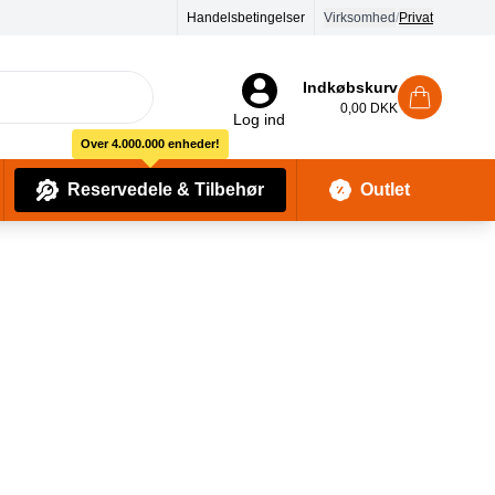
Handelsbetingelser
Virksomhed
/
Privat
Indkøbskurv
0,00 DKK
Log ind
Over 4.000.000 enheder!
Reservedele & Tilbehør
Outlet
Baby Pleje & Sikkerhedsudstyr
Kropssæber & showergels