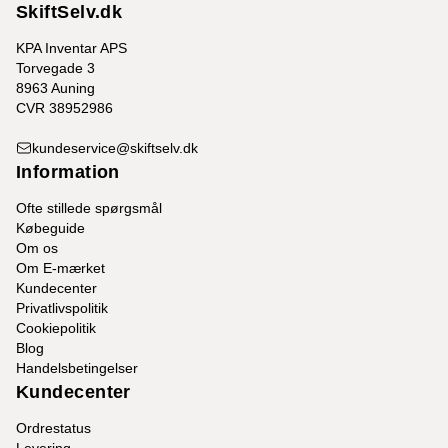
SkiftSelv.dk
KPA Inventar APS
Torvegade 3
8963 Auning
CVR 38952986
kundeservice@skiftselv.dk
Information
Ofte stillede spørgsmål
Købeguide
Om os
Om E-mærket
Kundecenter
Privatlivspolitik
Cookiepolitik
Blog
Handelsbetingelser
Kundecenter
Ordrestatus