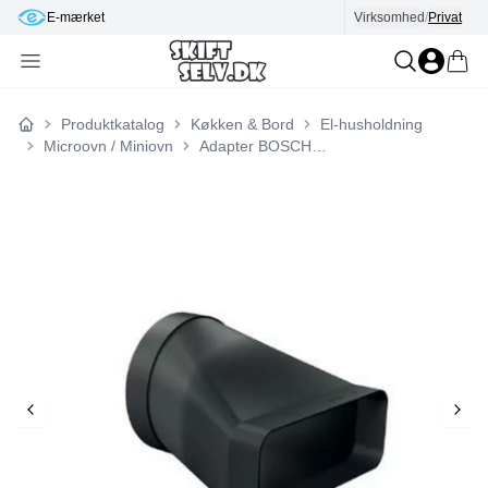
E-mærket
90 dages returret
Virksomhed
/
Privat
Produktkatalog
Køkken & Bord
El-husholdning
Forside
Microovn / Miniovn
Adapter BOSCH HEZ9VDSI0 Sort