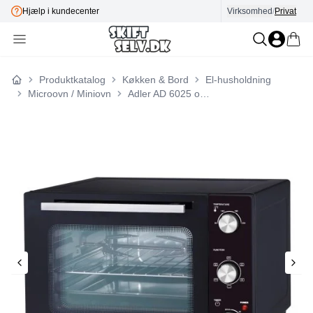
Hjælp i kundecenter
Virksomhed
E-mærket
/
Privat
Produktkatalog
Køkken & Bord
El-husholdning
Forside
Microovn / Miniovn
Adler AD 6025 ovn Sort