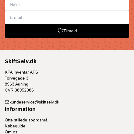
Tilmeld
SkiftSelv.dk
KPA Inventar APS
Torvegade 3
8963 Auning
CVR 38952986
kundeservice@skiftselv.dk
Information
Ofte stillede spørgsmål
Købeguide
Om os