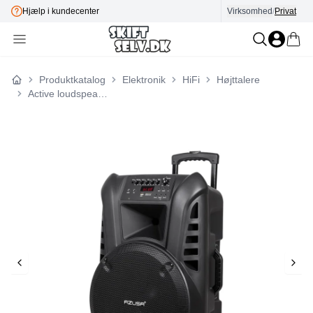
Hjælp i kundecenter
Virksomhed
E-mærket
/
Privat
Produktkatalog
Elektronik
HiFi
Højttalere
Forside
Active loudspeaker (with 2 wireless microphones, SD, Bluetooth, USB) 15" 120W