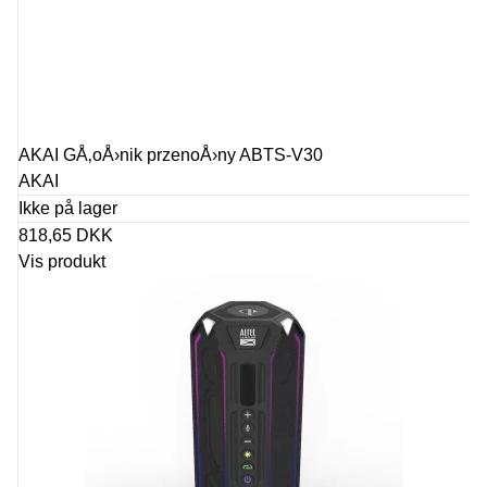
AKAI GÅ‚oÅ›nik przenoÅ›ny ABTS-V30
AKAI
Ikke på lager
818,65 DKK
Vis produkt