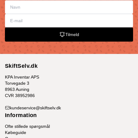
Tilmeld
SkiftSelv.dk
KPA Inventar APS
Torvegade 3
8963 Auning
CVR 38952986
kundeservice@skiftselv.dk
Information
Ofte stillede spørgsmål
Købeguide