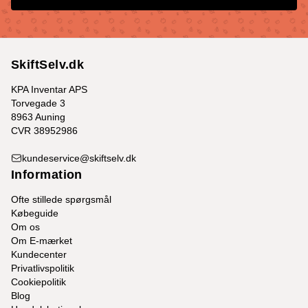
SkiftSelv.dk
KPA Inventar APS
Torvegade 3
8963 Auning
CVR 38952986
kundeservice@skiftselv.dk
Information
Ofte stillede spørgsmål
Købeguide
Om os
Om E-mærket
Kundecenter
Privatlivspolitik
Cookiepolitik
Blog