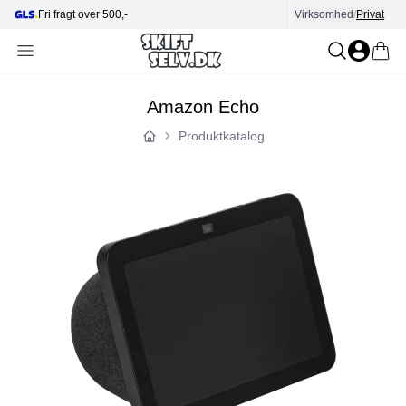
Fri fragt over 500,-
Virksomhed
Hjælp i kundecenter
/
Privat
Amazon Echo
Produktkatalog
Forside