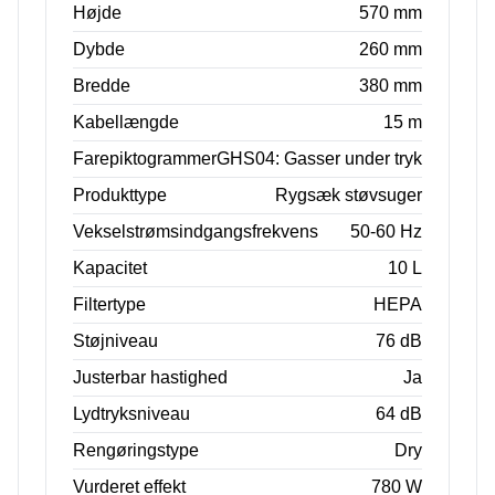
Højde
570 mm
Dybde
260 mm
Bredde
380 mm
Kabellængde
15 m
Farepiktogrammer
GHS04: Gasser under tryk
Produkttype
Rygsæk støvsuger
Vekselstrømsindgangsfrekvens
50-60 Hz
Kapacitet
10 L
Filtertype
HEPA
Støjniveau
76 dB
Justerbar hastighed
Ja
Lydtryksniveau
64 dB
Rengøringstype
Dry
Vurderet effekt
780 W