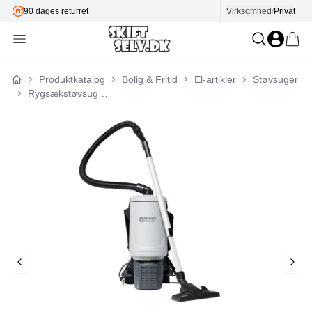
90 dages returret
Virksomhed
/
Privat
Produktkatalog
Bolig & Fritid
El-artikler
Støvsuger
Forside
Rygsækstøvsuger Nilfisk GD10 BACK HEPA EU 107417927