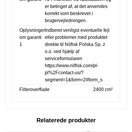
er betinget af, at det anvendes
korrekt som beskrevet i
brugervejledningen.
Oplysninger
Indberet venligst eventuelle fejl
om garanti
eller problemer med produktet
1
direkte til Nilfisk Polska Sp. z
o.o. ved hjælp af
serviceformularen
https://www.nilfisk.com/pl-
pl%2Fcontact-us/?
segment=1&form=2#form_s
Filteroverflade
2400 cm²
Relaterede produkter