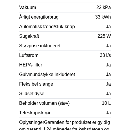
Vakuum
22 kPa
Årligt energiforbrug
33 kWh
Automatisk tænd/sluk-knap
Ja
Sugekraft
225 W
Støvpose inkluderet
Ja
Luftstrøm
33 l/s
HEPA-filter
Ja
Gulvmundstykke inkluderet
Ja
Fleksibel slange
Ja
Slidset dyse
Ja
Beholder volumen (støv)
10 L
Teleskopisk rør
Ja
Oplysninger
Garantien for produktet er gyldig
om garanti
i 24 måneder fra købsdatoen og