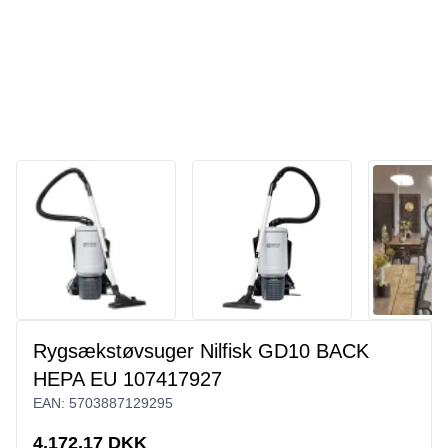
Rygsækstøvsuger Nilfisk GD10 BACK
HEPA EU 107417927
EAN:
5703887129295
4.172,17 DKK