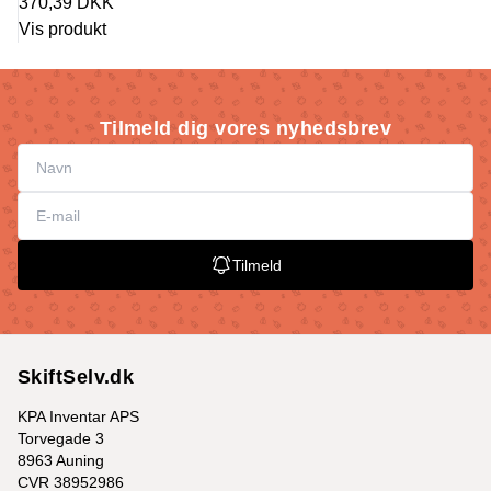
370,39 DKK
Vis produkt
Tilmeld dig vores nyhedsbrev
Tilmeld
SkiftSelv.dk
KPA Inventar APS
Torvegade 3
8963 Auning
CVR 38952986