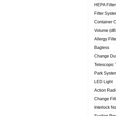
HEPA Filter
Filter Syst
Container C
Volume (dB
Allergy Filte
Bagless
Change Dus
Telescopic
Park Syste
LED Light
Action Radi
Change Filt
Interlock N
Suction Po