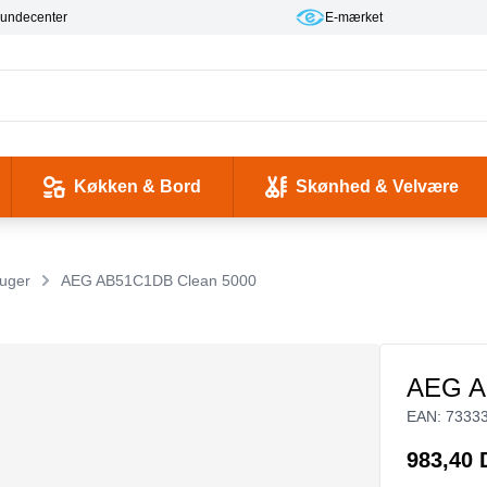
kundecenter
E-mærket
Køkken & Bord
Skønhed & Velvære
kse og Ladekabler
 & -flasker
d / Sundhed
Værktøj & Værksted
Pladeafspillere & Grammofoner
Computer- og netværkskabler
Antenne, COAX og signaloverførsel
Smykker & Accessories
Camping / Outdoor
Tilbehør til mobiltelefoner og tablets
uger
AEG AB51C1DB Clean 5000
AEG A
EAN:
7333
983,40