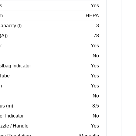
s
Yes
em
HEPA
apacity (l)
3
(A))
78
r
Yes
No
tbag Indicator
Yes
 Tube
Yes
m
Yes
No
us (m)
8,5
er Indicator
No
ozzle / Handle
Yes
wer Regulation
Manually