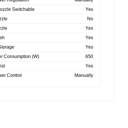
ozzle Switchable
Yes
zzle
No
zzle
Yes
ush
Yes
Storage
Yes
r Consumption (W)
650
ist
Yes
er Control
Manually