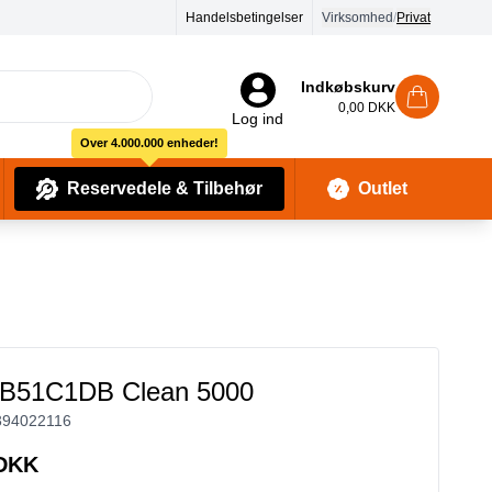
Handelsbetingelser
Virksomhed
/
Privat
Indkøbskurv
0,00 DKK
Log ind
Over 4.000.000 enheder!
Reservedele & Tilbehør
Outlet
Baby Pleje & Sikkerhedsudstyr
Kropssæber & showergels
B51C1DB Clean 5000
394022116
 DKK