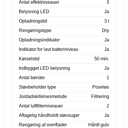
Antal effektniveauer
3
Belysning LED
Ja
Opladningstid
3 t
Rengøringstype
Dry
Opladningsindikator
Ja
Indikator for lavt batteriniveau
Ja
Kørselstid
50 min.
Indbygget LED belysning
Ja
Antal børster
1
Støvbeholder type
Poseløs
Jordadskillelsesmetode
Filtrering
Antal luftfilterniveauer
2
Aftagelig håndholdt støvsuger
Ja
Rengøring af overflader
Hårdt gulv