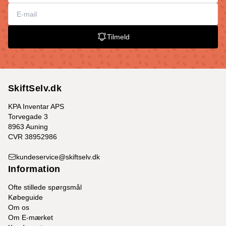
Tilmeld
SkiftSelv.dk
KPA Inventar APS
Torvegade 3
8963 Auning
CVR 38952986
kundeservice@skiftselv.dk
Information
Ofte stillede spørgsmål
Købeguide
Om os
Om E-mærket