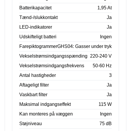
Batterikapacitet
1,95 At
Tænd-/slukkontakt
Ja
LED-indikatorer
Ja
Udskifteligt batteri
Ingen
Farepiktogrammer
GHS04: Gasser under tryk
Vekselstrømsindgangsspænding
220-240 V
Vekselstrømsindgangsfrekvens
50-60 Hz
Antal hastigheder
3
Aftageligt filter
Ja
Vaskbart filter
Ja
Maksimal indgangseffekt
115 W
Kan monteres på væggen
Ingen
Støjniveau
75 dB