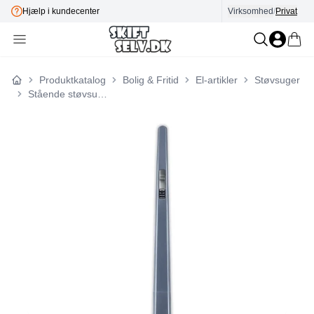
Hjælp i kundecenter
Virksomhed
E-mærket
/
Privat
Produktkatalog
Bolig & Fritid
El-artikler
Støvsuger
Forside
Stående støvsuger Nilfisk Easy 20Vmax Blue Uden pose 0,6 l 115 W Blå