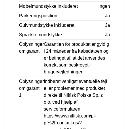
Møbelmundstykke inkluderet
Ingen
Parkeringsposition
Ja
Gulvmundstykke inkluderet
Ja
Sprækkemundstykke
Ja
Oplysninger
Garantien for produktet er gyldig
om garanti
i 24 måneder fra købsdatoen og
er betinget af, at det anvendes
korrekt som beskrevet i
brugervejledningen.
Oplysninger
Indberet venligst eventuelle fejl
om garanti
eller problemer med produktet
1
direkte til Nilfisk Polska Sp. z
o.o. ved hjælp af
serviceformularen
https://www.nilfisk.com/pl-
pl%2Fcontact-us/?