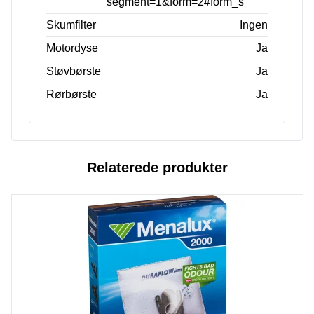
segment=1&form=2#form_s
Skumfilter
Ingen
Motordyse
Ja
Støvbørste
Ja
Rørbørste
Ja
Relaterede produkter