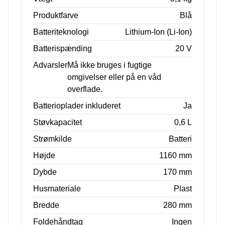
Produktfarve
Blå
Batteriteknologi
Lithium-Ion (Li-Ion)
Batterispænding
20 V
Advarsler
Må ikke bruges i fugtige
omgivelser eller på en våd
overflade.
Batterioplader inkluderet
Ja
Støvkapacitet
0,6 L
Strømkilde
Batteri
Højde
1160 mm
Dybde
170 mm
Husmateriale
Plast
Bredde
280 mm
Foldehåndtag
Ingen