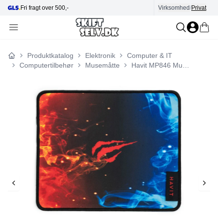
Fri fragt over 500,-
Virksomhed
Hjælp i kundecenter
/
Privat
Produktkatalog
Elektronik
Computer & IT
Forside
Computertilbehør
Musemåtte
Havit MP846 Musemåtte til gaming