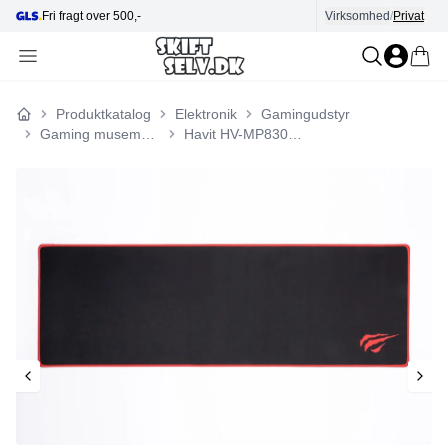
Fri fragt over 500,-
Hjælp i kundecenter
Virksomhed
/
Privat
Produktkatalog
Elektronik
Gamingudstyr
Forside
Gaming musemåtte
Havit HV-MP830 musemåtte Gaming musemåtte Sort, Rød