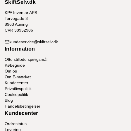
SkiftSelv.dk
KPA Inventar APS
Torvegade 3
8963 Auning
CVR 38952986
kundeservice@skiftselv.dk
Information
Ofte stillede spørgsmål
Købeguide
Om os
Om E-mærket
Kundecenter
Privatlivspolitik
Cookiepolitik
Blog
Handelsbetingelser
Kundecenter
Ordrestatus
Levering