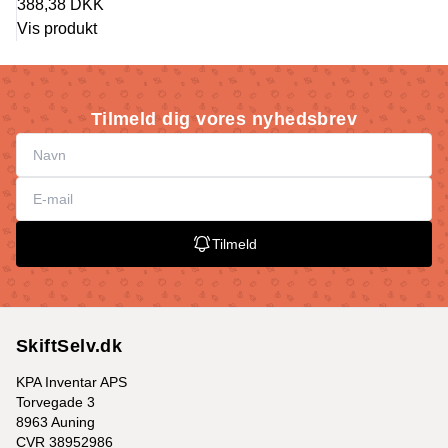
388,38 DKK
Vis produkt
Tilmeld dig vores nyhedsbrev
Tilmeld
SkiftSelv.dk
KPA Inventar APS
Torvegade 3
8963 Auning
CVR 38952986