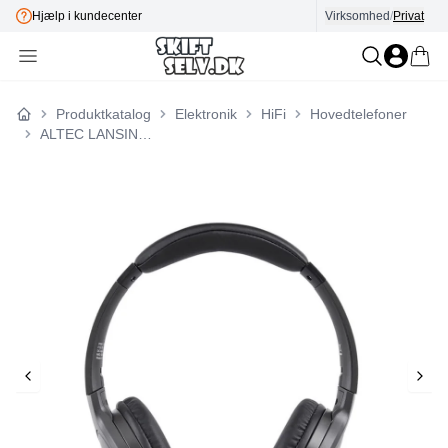
Hjælp i kundecenter
Virksomhed
E-mærket
/
Privat
Produktkatalog
Elektronik
HiFi
Hovedtelefoner
Forside
ALTEC LANSING 2in1 Headphone NanoPhone Wireless On-Ear Black