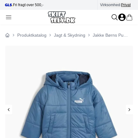
Hjælp i kundecenter
Virksomhed
/
Privat
Produktkatalog
Jagt & Skydning
Jakke Børns Puma Minicats Blå
Forside