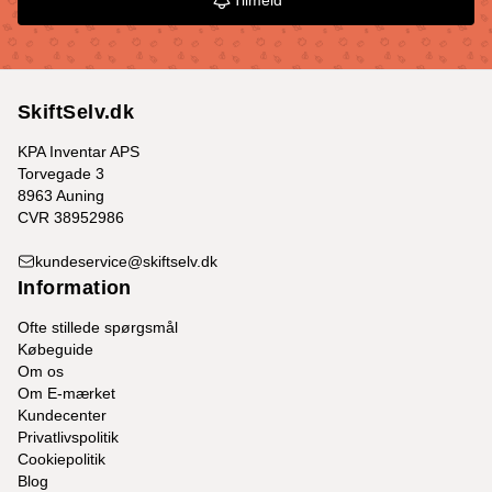
Tilmeld
SkiftSelv.dk
KPA Inventar APS
Torvegade 3
8963 Auning
CVR 38952986
kundeservice@skiftselv.dk
Information
Ofte stillede spørgsmål
Købeguide
Om os
Om E-mærket
Kundecenter
Privatlivspolitik
Cookiepolitik
Blog