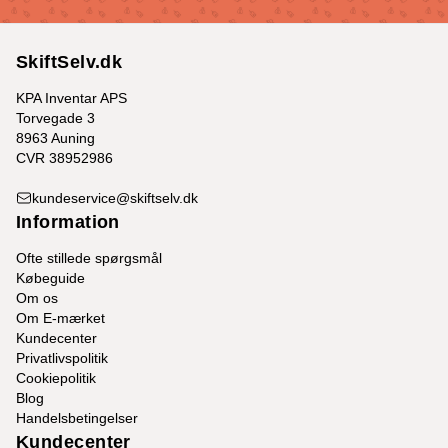
SkiftSelv.dk
KPA Inventar APS
Torvegade 3
8963 Auning
CVR 38952986
kundeservice@skiftselv.dk
Information
Ofte stillede spørgsmål
Købeguide
Om os
Om E-mærket
Kundecenter
Privatlivspolitik
Cookiepolitik
Blog
Handelsbetingelser
Kundecenter