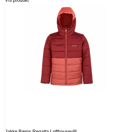
Vis produkt
Jakke Børns Regatta LofthousevIII