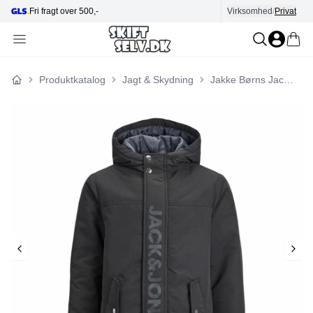
Fri fragt over 500,-
Virksomhed
Hjælp i kundecenter
/
Privat
Produktkatalog
Jagt & Skydning
Jakke Børns Jack & Jones Jjfun Sort
Forside