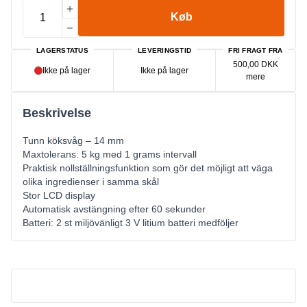
Køb
LAGERSTATUS
LEVERINGSTID
FRI FRAGT FRA
500,00 DKK
Ikke på lager
Ikke på lager
mere
Beskrivelse
Tunn köksvåg – 14 mm
Maxtolerans: 5 kg med 1 grams intervall
Praktisk nollställningsfunktion som gör det möjligt att väga
olika ingredienser i samma skål
Stor LCD display
Automatisk avstängning efter 60 sekunder
Batteri: 2 st miljövänligt 3 V litium batteri medföljer