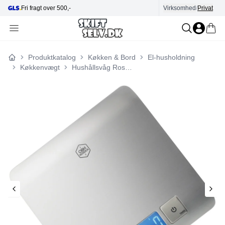
Hjælp i kundecenter
Virksomhed
E-mærket
/
Privat
Produktkatalog
Køkken & Bord
El-husholdning
Forside
Køkkenvægt
Hushållsvåg Rostfri 9837