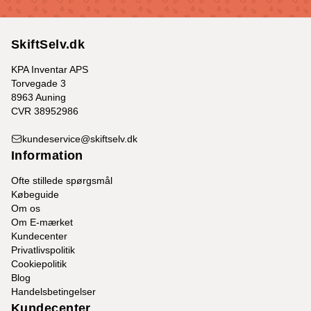
SkiftSelv.dk
KPA Inventar APS
Torvegade 3
8963 Auning
CVR 38952986
kundeservice@skiftselv.dk
Information
Ofte stillede spørgsmål
Købeguide
Om os
Om E-mærket
Kundecenter
Privatlivspolitik
Cookiepolitik
Blog
Handelsbetingelser
Kundecenter