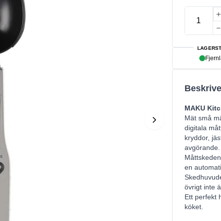
LAGERST
Fjern
Beskrive
MAKU Kitch
Mät små män
digitala må
kryddor, jäs
avgörande.
Måttskeden 
en automati
Skedhuvudet
övrigt inte ä
Ett perfekt
köket.