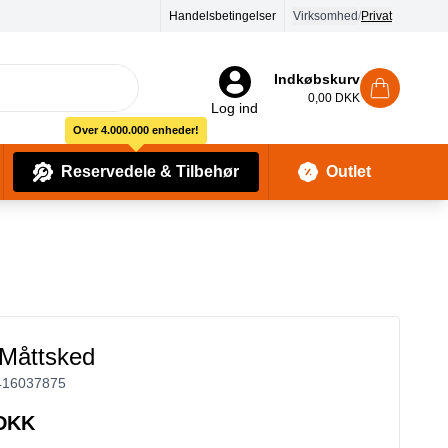
Handelsbetingelser
Virksomhed
/
Privat
Indkøbskurv
0,00 DKK
Log ind
Over 4.000.000 enheder!
Reservedele & Tilbehør
Outlet
Baby Pleje & Sikkerhedsudstyr
Kropssæber & showergels
 Måttsked
416037875
 DKK