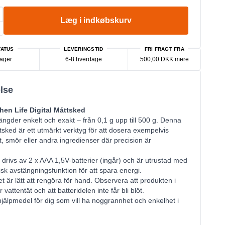
Læg i indkøbskurv
ATUS
LEVERINGSTID
FRI FRAGT FRA
lager
6-8 hverdage
500,00 DKK mere
lse
en Life Digital Måttsked
gder enkelt och exakt – från 0,1 g upp till 500 g. Denna
ttsked är ett utmärkt verktyg för att dosera exempelvis
t, smör eller andra ingredienser där precision är
drivs av 2 x AAA 1,5V-batterier (ingår) och är utrustad med
sk avstängningsfunktion för att spara energi.
 är lätt att rengöra för hand. Observera att produkten i
r vattentät och att batteridelen inte får bli blöt.
 hjälpmedel för dig som vill ha noggrannhet och enkelhet i