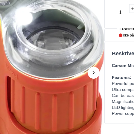
LAGERST
Ikke på
Beskrive
Carson Mi
Features:
Powerful p
Ultra compa
Can be easi
Magnificati
LED lightin
Power suppl