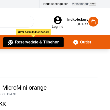
Handelsbetingelser
Virksomhed
/
Privat
Indkøbskurv
0,00 DKK
Log ind
Over 4.000.000 enheder!
Reservedele & Tilbehør
Outlet
Baby Pleje & Sikkerhedsudstyr
Kropssæber & showergels
 MicroMini orange
668012470
DKK