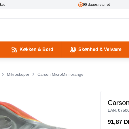
ket
90 dages returret
Køkken & Bord
Skønhed & Velvære
kse og Ladekabler
 & -flasker
d / Sundhed
Værktøj & Værksted
Pladeafspillere & Grammofoner
Computer- og netværkskabler
Antenne, COAX og signaloverførsel
Smykker & Accessories
Camping / Outdoor
Tilbehør til mobiltelefoner og tablets
Mikroskoper
Carson MicroMini orange
Carson
EAN:
0750
91,87 