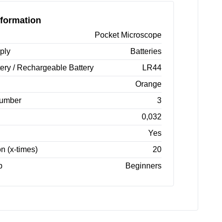
formation
Pocket Microscope
ply
Batteries
tery / Rechargeable Battery
LR44
Orange
Number
3
0,032
Yes
n (x-times)
20
p
Beginners