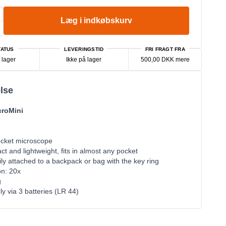
Læg i indkøbskurv
ATUS
LEVERINGSTID
FRI FRAGT FRA
 lager
Ikke på lager
500,00 DKK mere
lse
croMini
ocket microscope
ct and lightweight, fits in almost any pocket
ly attached to a backpack or bag with the key ring
on: 20x
g
y via 3 batteries (LR 44)