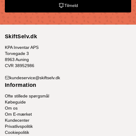
Tilmeld
SkiftSelv.dk
KPA Inventar APS
Torvegade 3
8963 Auning
CVR 38952986
kundeservice@skiftselv.dk
Information
Ofte stillede spørgsmål
Købeguide
Om os
Om E-mærket
Kundecenter
Privatlivspolitik
Cookiepolitik