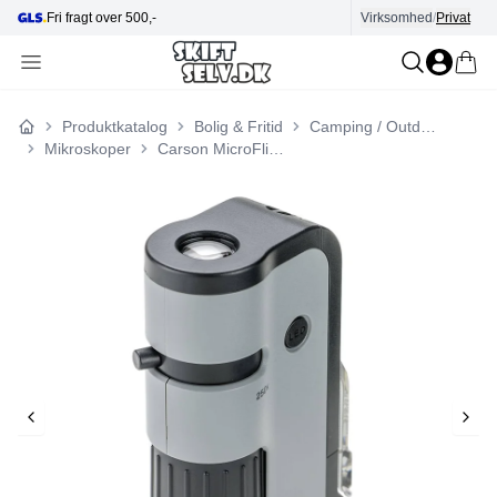
fragt over 500,-
Hjælp i kundecenter
Virksomhed
/
Privat
Produktkatalog
Bolig & Fritid
Camping / Outdoor
Forside
Mikroskoper
Carson MicroFlip 100x - 250x LED Pocket Microscope