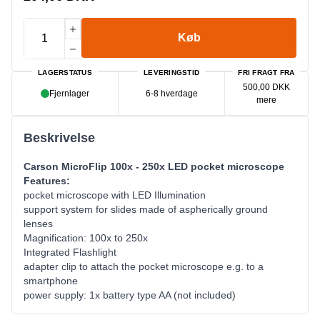
Køb
LAGERSTATUS
LEVERINGSTID
FRI FRAGT FRA
500,00 DKK
Fjernlager
6-8 hverdage
mere
Beskrivelse
Carson MicroFlip 100x - 250x LED pocket microscope
Features:
pocket microscope with LED Illumination
support system for slides made of aspherically ground
lenses
Magnification: 100x to 250x
Integrated Flashlight
adapter clip to attach the pocket microscope e.g. to a
smartphone
power supply: 1x battery type AA (not included)