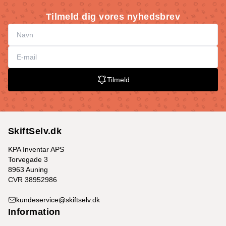
Tilmeld dig vores nyhedsbrev
Tilmeld
SkiftSelv.dk
KPA Inventar APS
Torvegade 3
8963 Auning
CVR 38952986
kundeservice@skiftselv.dk
Information