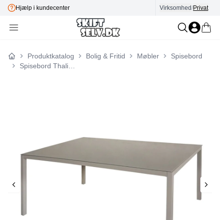
Hjælp i kundecenter
Virksomhed
E-mærket
/
Privat
Produktkatalog
Bolig & Fritid
Møbler
Spisebord
Forside
Spisebord Thalia 160 x 100 x 72 cm Stål