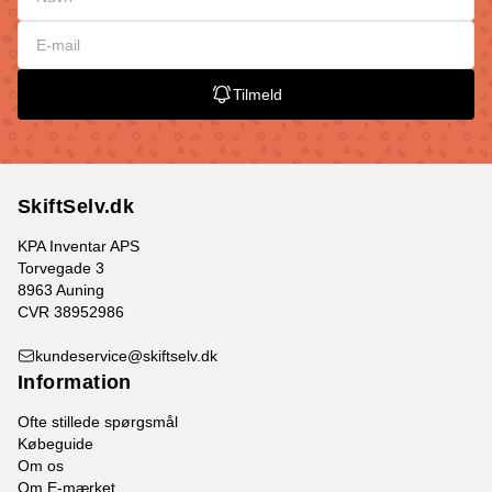
Tilmeld
SkiftSelv.dk
KPA Inventar APS
Torvegade 3
8963 Auning
CVR 38952986
kundeservice@skiftselv.dk
Information
Ofte stillede spørgsmål
Købeguide
Om os
Om E-mærket