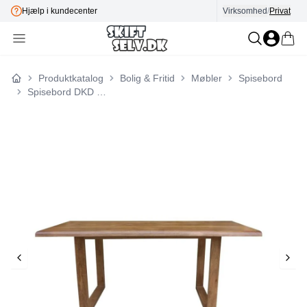
Hjælp i kundecenter
Virksomhed
E-mærket
/
Privat
Produktkatalog
Bolig & Fritid
Møbler
Spisebord
Forside
Spisebord DKD Home Decor Natur 180 x 90 x 76 cm Mangotræ