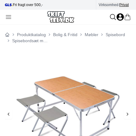
Hjælp i kundecenter
Virksomhed
/
Privat
E-mær
Produktkatalog
Bolig & Fritid
Møbler
Spisebord
Forside
Spisebordsæt med 4 stole Redcliffs Aluminium