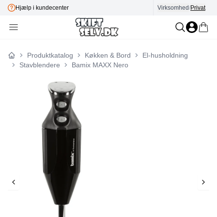
Hjælp i kundecenter
Virksomhed
E-mærket
/
Privat
Produktkatalog
Køkken & Bord
El-husholdning
Forside
Stavblendere
Bamix MAXX Nero