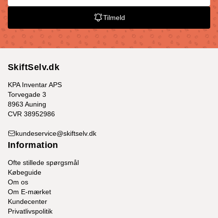
Tilmeld
SkiftSelv.dk
KPA Inventar APS
Torvegade 3
8963 Auning
CVR 38952986
kundeservice@skiftselv.dk
Information
Ofte stillede spørgsmål
Købeguide
Om os
Om E-mærket
Kundecenter
Privatlivspolitik