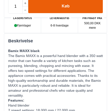
Køb
LAGERSTATUS
LEVERINGSTID
FRI FRAGT FRA
500,00 DKK
Fjernlager
6-8 hverdage
mere
Beskrivelse
Bamix MAXX black
The Bamix MAXX is a powerful hand blender with a 350 watt
motor that can handle a variety of kitchen tasks such as
pureeing, blending, chopping and mincing with ease. It
offers two speed settings for different applications. The
appliance comes with practical accessories. Thanks to its
high-quality workmanship and durable materials, the Bamix
MAXX is particularly robust and reliable. It is ideal for
amateur and professional chefs who value quality and
versatility.
Features:
Hand blender
2 speed settings: 18,000 rpm / 22,000 rpm