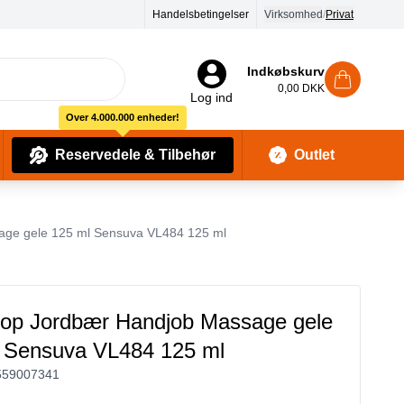
Handelsbetingelser
Virksomhed
/
Privat
Indkøbskurv
0,00 DKK
Log ind
Over 4.000.000 enheder!
Reservedele & Tilbehør
Outlet
Baby Pleje & Sikkerhedsudstyr
Kropssæber & showergels
age gele 125 ml Sensuva VL484 125 ml
op Jordbær Handjob Massage gele
 Sensuva VL484 125 ml
559007341