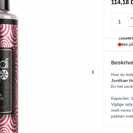
114,18
LAGERST
Ikke på
Beskrive
Hvis du led
Jordbær H
En hel verde
Kapacitet: 
Vigtige oply
med vores l
pakken inde