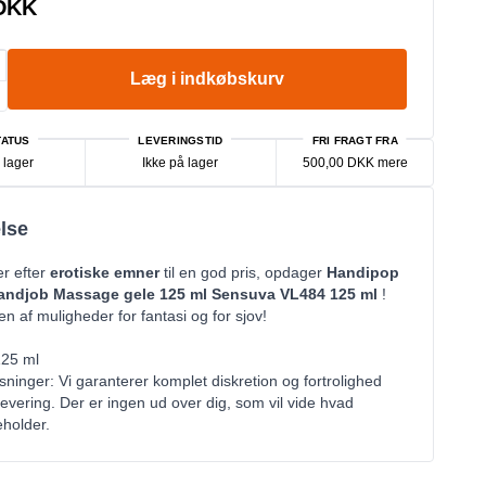
 DKK
Læg i indkøbskurv
ATUS
LEVERINGSTID
FRI FRAGT FRA
 lager
Ikke på lager
500,00 DKK mere
lse
er efter
erotiske emner
til en god pris, opdager
Handipop
andjob Massage gele 125 ml Sensuva VL484 125 ml
!
n af muligheder for fantasi og for sjov!
125 ml
sninger: Vi garanterer komplet diskretion og fortrolighed
evering. Der er ingen ud over dig, som vil vide hvad
holder.