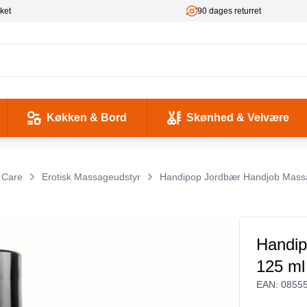
ket
90 dages returret
Køkken & Bord
Skønhed & Velvære
kse og Ladekabler
 & -flasker
d / Sundhed
Værktøj & Værksted
Pladeafspillere & Grammofoner
Computer- og netværkskabler
Antenne, COAX og signaloverførsel
Smykker & Accessories
Camping / Outdoor
Tilbehør til mobiltelefoner og tablets
 Care
Erotisk Massageudstyr
Handipop Jordbær Handjob Mass
Handip
125 ml
EAN:
0855