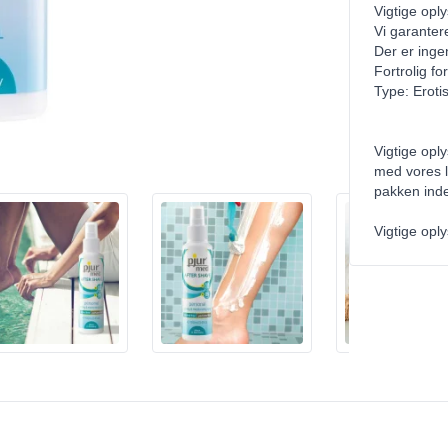
Vigtige opl
Vi garanter
Der er inge
Fortrolig f
Type: Eroti
Vigtige oply
med vores l
pakken inde
Vigtige oply