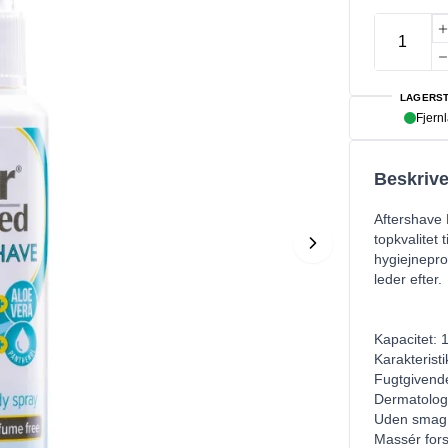
LAGERST
Fjern
Beskrive
Aftershave 
topkvalitet 
hygiejnepro
leder efter.
Kapacitet: 
Karakteristi
Fugtgivend
Dermatologi
Uden smag 
Massér forsi