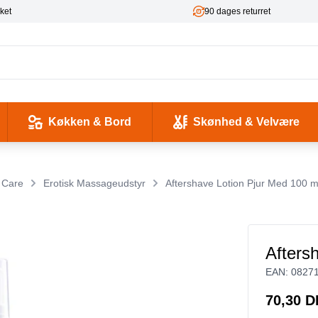
ket
90 dages returret
Køkken & Bord
Skønhed & Velvære
kse og Ladekabler
 & -flasker
d / Sundhed
Værktøj & Værksted
Pladeafspillere & Grammofoner
Computer- og netværkskabler
Antenne, COAX og signaloverførsel
Smykker & Accessories
Camping / Outdoor
Tilbehør til mobiltelefoner og tablets
 Care
Erotisk Massageudstyr
Aftershave Lotion Pjur Med 100 m
Afters
EAN:
0827
70,30 