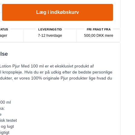
Læg i indkøbskurv
ATUS
LEVERINGSTID
FRI FRAGT FRA
lager
7-12 hverdage
500,00 DKK mere
lse
Lotion Pjur Med 100 ml er et eksklusivt produkt af
til kropspleje. Hvis du er på udkig efter de bedste personlige
dukter, er vores 100% originale Pjur produkter lige hvad du
100 ml
ka:
e
sk testet
og lugt
gtigt