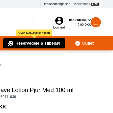
Handelsbetingelser
Virksomhed
/
Privat
Indkøbskurv
0,00 DKK
Log ind
Over 4.000.000 enheder!
Reservedele & Tilbehør
Outlet
Baby Pleje & Sikkerhedsudstyr
Kropssæber & showergels
l
have Lotion Pjur Med 100 ml
160111939
DKK