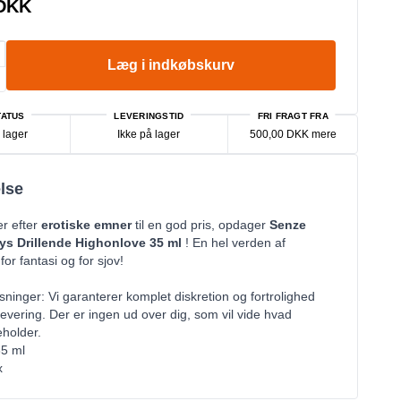
 DKK
Læg i indkøbskurv
ATUS
LEVERINGSTID
FRI FRAGT FRA
 lager
Ikke på lager
500,00 DKK mere
lse
er efter
erotiske emner
til en god pris, opdager
Senze
s Drillende Highonlove 35 ml
! En hel verden af
or fantasi og for sjov!
sninger: Vi garanterer komplet diskretion og fortrolighed
evering. Der er ingen ud over dig, som vil vide hvad
holder.
35 ml
x