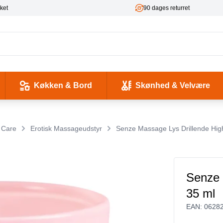
ket
90 dages returret
Køkken & Bord
Skønhed & Velvære
kse og Ladekabler
 & -flasker
d / Sundhed
Værktøj & Værksted
Pladeafspillere & Grammofoner
Computer- og netværkskabler
Antenne, COAX og signaloverførsel
Smykker & Accessories
Camping / Outdoor
Tilbehør til mobiltelefoner og tablets
 Care
Erotisk Massageudstyr
Senze Massage Lys Drillende Hig
Senze 
35 ml
EAN:
0628