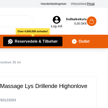
Handelsbetingelser
Virksomhed
/
Privat
Indkøbskurv
0,00 DKK
Log ind
Over 4.000.000 enheder!
Reservedele & Tilbehør
Outlet
Baby Pleje & Sikkerhedsudstyr
Kropssæber & showergels
honlove 35 ml
Massage Lys Drillende Highonlove
250123203