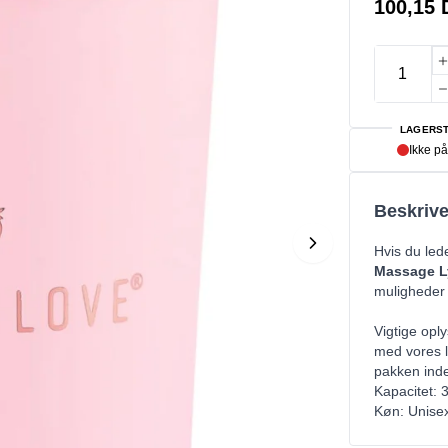
100,15
LAGERST
Ikke på
Beskrive
Hvis du led
Massage Ly
muligheder f
Vigtige oply
med vores l
pakken inde
Kapacitet: 
Køn: Unise