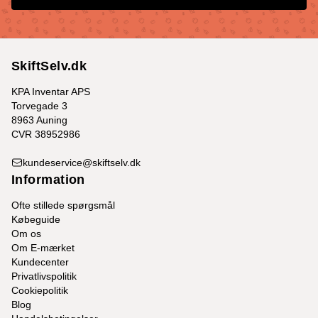
SkiftSelv.dk
KPA Inventar APS
Torvegade 3
8963 Auning
CVR 38952986
kundeservice@skiftselv.dk
Information
Ofte stillede spørgsmål
Købeguide
Om os
Om E-mærket
Kundecenter
Privatlivspolitik
Cookiepolitik
Blog