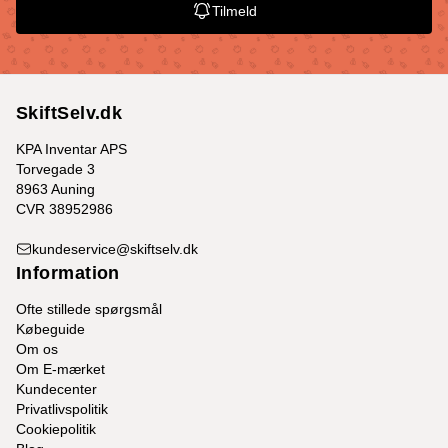
Tilmeld
SkiftSelv.dk
KPA Inventar APS
Torvegade 3
8963 Auning
CVR 38952986
kundeservice@skiftselv.dk
Information
Ofte stillede spørgsmål
Købeguide
Om os
Om E-mærket
Kundecenter
Privatlivspolitik
Cookiepolitik