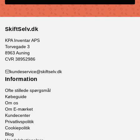
SkiftSelv.dk
KPA Inventar APS
Torvegade 3
8963 Auning
CVR 38952986
kundeservice@skiftselv.dk
Information
Ofte stillede spørgsmål
Købeguide
Om os
Om E-mærket
Kundecenter
Privatlivspolitik
Cookiepolitik
Blog