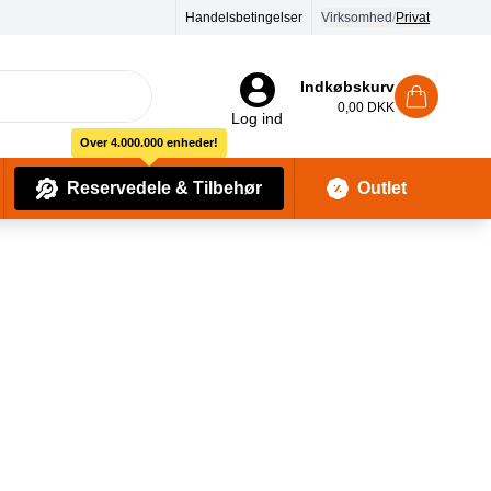
90 dages returret
Handelsbetingelser
Virksomhed
/
Privat
Indkøbskurv
0,00 DKK
Log ind
Over 4.000.000 enheder!
Reservedele & Tilbehør
Outlet
Baby Pleje & Sikkerhedsudstyr
Kropssæber & showergels