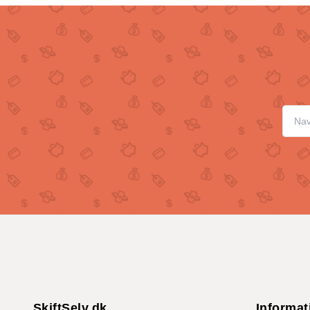
SkiftSelv.dk
Informat