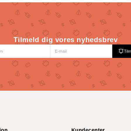
Tilmeld dig vores nyhedsbrev
Til
ion
Kundecenter