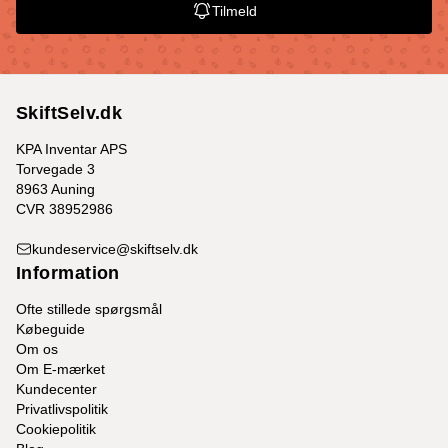
Tilmeld
SkiftSelv.dk
KPA Inventar APS
Torvegade 3
8963 Auning
CVR 38952986
kundeservice@skiftselv.dk
Information
Ofte stillede spørgsmål
Købeguide
Om os
Om E-mærket
Kundecenter
Privatlivspolitik
Cookiepolitik