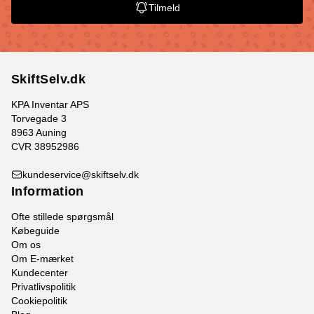
Tilmeld
SkiftSelv.dk
KPA Inventar APS
Torvegade 3
8963 Auning
CVR 38952986
kundeservice@skiftselv.dk
Information
Ofte stillede spørgsmål
Købeguide
Om os
Om E-mærket
Kundecenter
Privatlivspolitik
Cookiepolitik