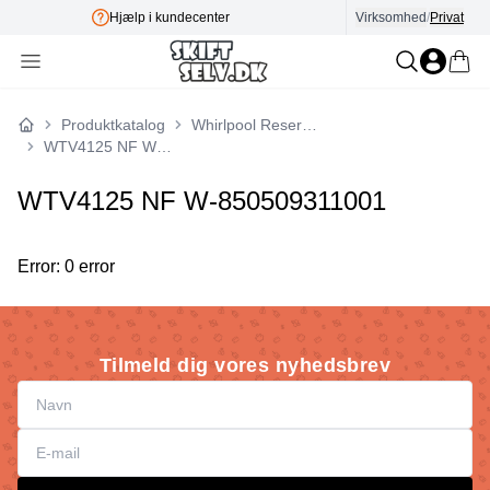
Hjælp i kundecenter
Virksomhed
E-mærket
/
Privat
Produktkatalog
Whirlpool Reservedele
Forside
WTV4125 NF W-850509311001
WTV4125 NF W-850509311001
Error: 0 error
Tilmeld dig vores nyhedsbrev