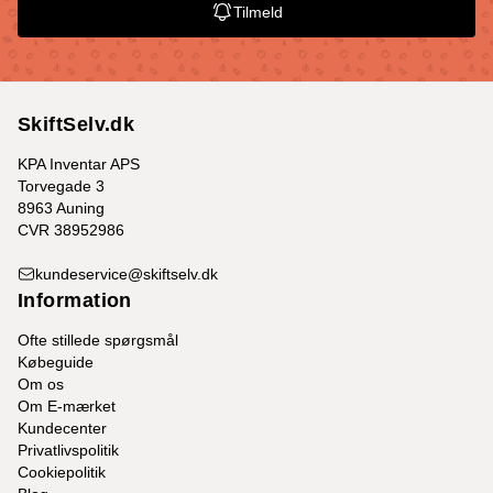
Tilmeld
SkiftSelv.dk
KPA Inventar APS
Torvegade 3
8963 Auning
CVR 38952986
kundeservice@skiftselv.dk
Information
Ofte stillede spørgsmål
Købeguide
Om os
Om E-mærket
Kundecenter
Privatlivspolitik
Cookiepolitik