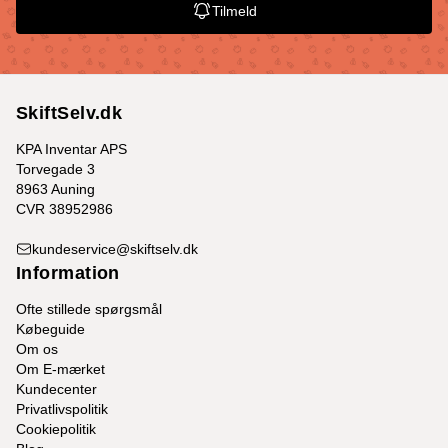
Tilmeld
SkiftSelv.dk
KPA Inventar APS
Torvegade 3
8963 Auning
CVR 38952986
kundeservice@skiftselv.dk
Information
Ofte stillede spørgsmål
Købeguide
Om os
Om E-mærket
Kundecenter
Privatlivspolitik
Cookiepolitik