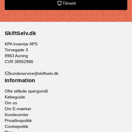
Tilmeld
SkiftSelv.dk
KPA Inventar APS
Torvegade 3
8963 Auning
CVR 38952986
kundeservice@skiftselv.dk
Information
Ofte stillede spørgsmål
Købeguide
Om os
Om E-mærket
Kundecenter
Privatlivspolitik
Cookiepolitik