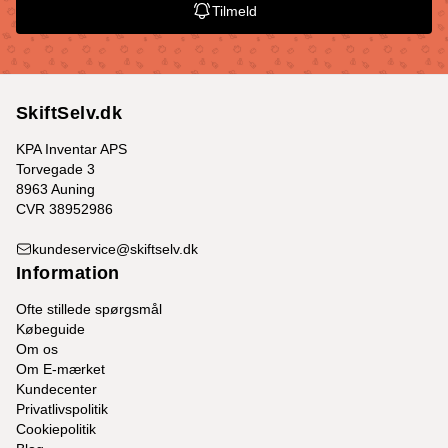
Tilmeld
SkiftSelv.dk
KPA Inventar APS
Torvegade 3
8963 Auning
CVR 38952986
kundeservice@skiftselv.dk
Information
Ofte stillede spørgsmål
Købeguide
Om os
Om E-mærket
Kundecenter
Privatlivspolitik
Cookiepolitik