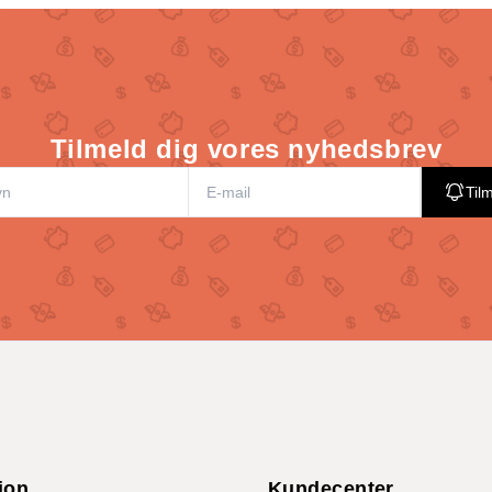
Tilmeld dig vores nyhedsbrev
Til
ion
Kundecenter