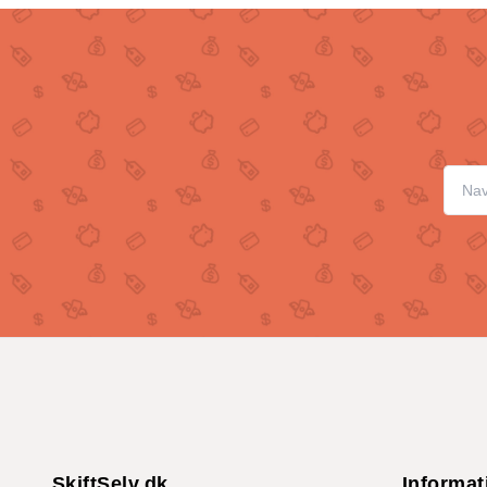
SkiftSelv.dk
Informat