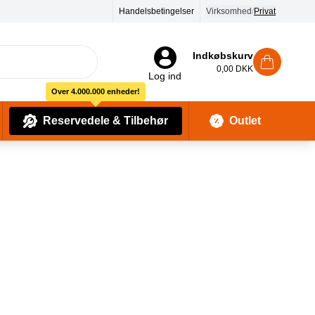
90 dages returret
Handelsbetingelser
Virksomhed
/
Privat
Indkøbskurv
0,00 DKK
Log ind
Over 4.000.000 enheder!
Reservedele & Tilbehør
Outlet
Baby Pleje & Sikkerhedsudstyr
Kropssæber & showergels